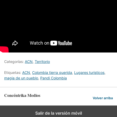
Categorías:
ACN
,
Territorio
Etiquetas:
ACN
,
Colombia tierra querida
,
Lugares turisticos
,
magia de un pueblo
,
Pandi Colombia
Concéntrika Medios
Volver arriba
Salir de la versión móvil