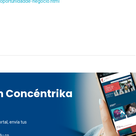
-oportunidadde-negocio.html
en Concéntrika
rtal, envía tus
du.co