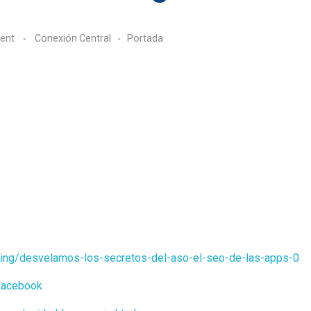
ent
Conexión Central
Portada
ting/desvelamos-los-secretos-del-aso-el-seo-de-las-apps-0
facebook