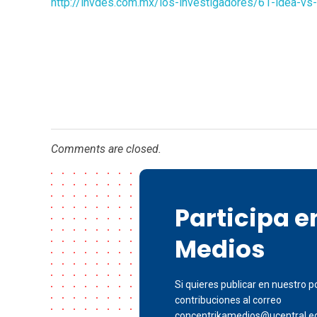
http://invdes.com.mx/los-investigadores/61-idea-vs
Comments are closed.
Participa 
Medios
Si quieres publicar en nuestro po
contribuciones al correo
concentrikamedios@ucentral.e