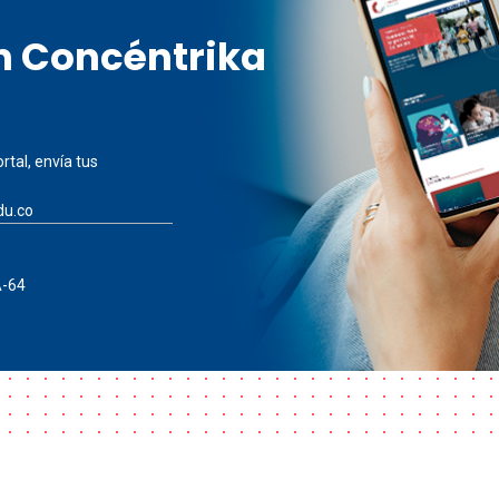
en Concéntrika
rtal, envía tus
du.co
A-64