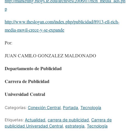
http://marketing.blogs.ie.edu/archives/2006/07/rich_media_ads.ph
p
http://www.theslogan.com/index.php/publicidad/8913-ell-rich-
media-movil-crece-y-se-expande
Por:
JUAN CAMILO GONZALEZ MALDONADO
Departamento de Publicidad
Carrera de Publicidad
Universidad Central
Categorías:
Conexión Central
,
Portada
,
Tecnologí­a
Etiquetas:
Actualidad
,
carrera de publicidad
,
Carrera de
publicidad Universdad Central
,
estrategia
,
Tecnologí­a