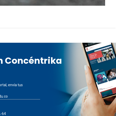
en Concéntrika
rtal, envía tus
du.co
A-64