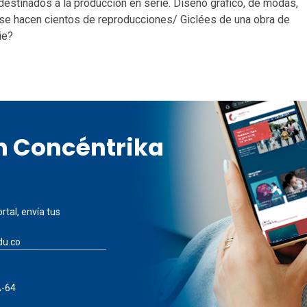
destinados a la producción en serie. Diseño gráfico, de modas,
 se hacen cientos de reproducciones/ Giclées de una obra de
ie?
en Concéntrika
rtal, envía tus
du.co
A-64