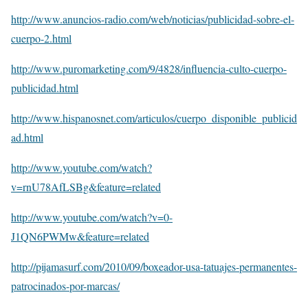
http://www.anuncios-radio.com/web/noticias/publicidad-sobre-el-
cuerpo-2.html
http://www.puromarketing.com/9/4828/influencia-culto-cuerpo-
publicidad.html
http://www.hispanosnet.com/articulos/cuerpo_disponible_publicid
ad.html
http://www.youtube.com/watch?
v=rnU78AfLSBg&feature=related
http://www.youtube.com/watch?v=0-
J1QN6PWMw&feature=related
http://pijamasurf.com/2010/09/boxeador-usa-tatuajes-permanentes-
patrocinados-por-marcas/