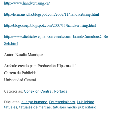
http://www.handvertising.ca/
http://hernanstella.blogspot.com/2007/11/handvertising.html
http://blogocorp.blogspot.com/2007/11/handvertising.html
http://www.dietrichwegner.com/work/cum_brand/CumulousClBe
Seb.html
Autor: Natalia Manrique
Artículo creado para Producción Hipermedial
Carrera de Publicidad
Universidad Central
Categorías:
Conexión Central
,
Portada
Etiquetas:
cuerpo humano
,
Entretenimiento
,
Publicidad
,
tatuajes
,
tatuajes de marcas
,
tatuajes medio publicitario