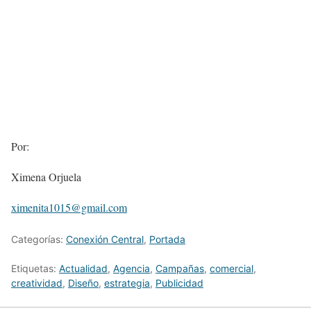
Por:
Ximena Orjuela
ximenita1015@gmail.com
Categorías:
Conexión Central
,
Portada
Etiquetas:
Actualidad
,
Agencia
,
Campañas
,
comercial
,
creatividad
,
Diseño
,
estrategia
,
Publicidad