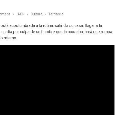
mment
ACN
Cultura
Territorio
stá acostumbrada a la rutina, salir de su casa, llegar a la
o un día por culpa de un hombre que la acosaba, hará que rompa
 lo mismo.