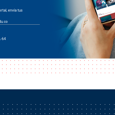
rtal, envía tus
du.co
A-64