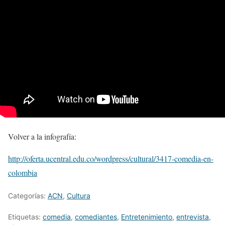
Volver a la infografía:
http://oferta.ucentral.edu.co/wordpress/cultural/3417-comedia-en-
colombia
Categorías:
ACN
,
Cultura
Etiquetas:
comedia
,
comediantes
,
Entretenimiento
,
entrevista
,