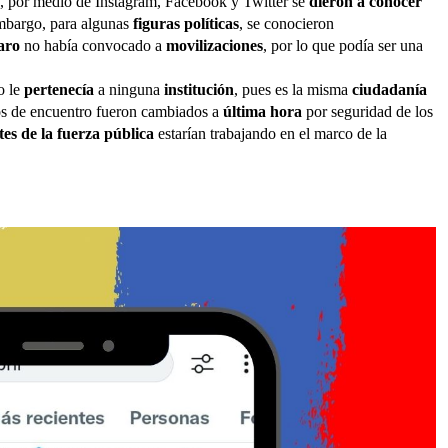
a, por medio de Instagram, Facebook y Twitter se
dieron a conocer
embargo, para algunas
figuras políticas
, se conocieron
paro
no había convocado a
movilizaciones
, por lo que podía ser una
o le
pertenecía
a ninguna
institución
, pues es la misma
ciudadanía
os de encuentro fueron cambiados a
última hora
por seguridad de los
es de la fuerza pública
estarían trabajando en el marco de la