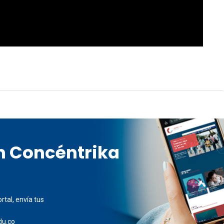
en Concéntrika
rtal, envía tus
du.co