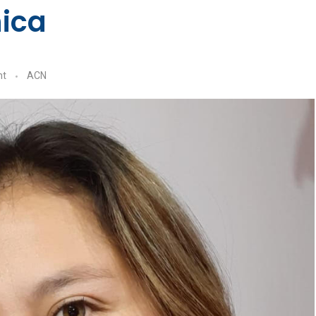
nica
nt
ACN