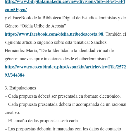
http://www.bdigital.unal.edu.co/view/divisions/bib=5Fest=5Ff
em=5Fgen/
y el FaceBook de la Biblioteca Digital de Estudios feministas y de
Género “Ofelia Uribe de Acosta”
https://www.facebook.com/ofelia.uribedeacosta.98
. También el
siguiente artículo sugerido sobre esta temática: Sánchez
Hernández María, “De la Identidad a la identidad virtual de
género: nuevas aproximaciones desde el ciberfeminismo”.
http://www.raco.cat/index.php/Asparkia/article/viewFile/2572
93/344384
3. Estipulaciones
– Cada propuesta deberá ser presentada en formato electrónico.
– Cada propuesta presentada deberá ir acompañada de un racional
creativo.
– El tamaño de las propuestas será carta.
– Las propuestas deberán ir marcadas con los datos de contacto