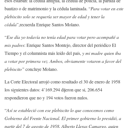
esos estaban: la cédula antigua, la cédula de policía, la partida de
bautizo o de matrimonio y la cédula laminada. “
Para votar en este
plebiscito solo se requería ser mayor de edad y tener la
cédula
”,recuerda Enrique Santos Molano.
“
Ese día yo todavía no tenía edad para votar pero acompañé a
mis padres
: Enrique Santos Montejo, director del periódico El
Tiempo y el columnista más leído del país,
y mi madre quien iba
a votar por primera vez. Ambos, obviamente votaron a favor del
plebiscito”
concluye Molano.
La Corte Electoral arrojó como resultado el 30 de enero de 1958
los siguientes datos: 4’169.294 dijeron que si, 206.654
respondieron que no y 194 votos fueron nulos.
“
Así se estableció con ese plebiscito lo que conocemos como
Gobierno del Frente Nacional. El primer gobierno lo presidió, a
partir del 7 de agosto de 1958, Alberto Lleras Camargo, quien