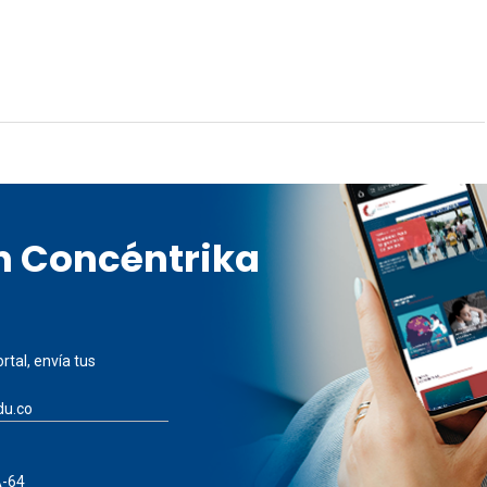
en Concéntrika
rtal, envía tus
du.co
A-64