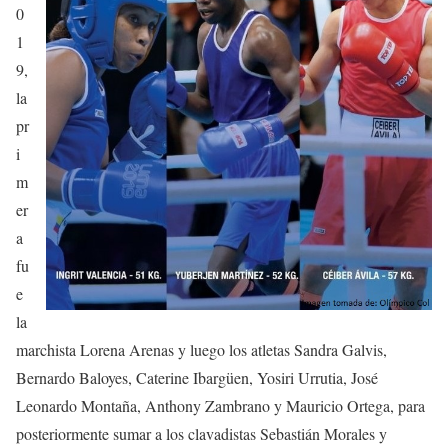
0
1
9,
la
pr
i
m
er
a
fu
e
la
marchista Lorena Arenas y luego los atletas Sandra Galvis,
Bernardo Baloyes, Caterine Ibargüen, Yosiri Urrutia, José
Leonardo Montaña, Anthony Zambrano y Mauricio Ortega, para
posteriormente sumar a los clavadistas Sebastián Morales y