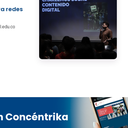
ra redes
l.edu.co
en Concéntrika