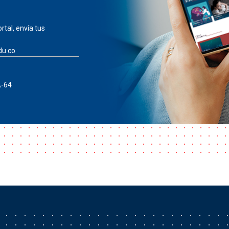
rtal, envía tus
du.co
A-64