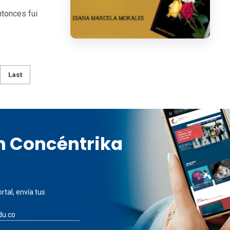
ntonces fui
Last
en Concéntrika
rtal, envía tus
du.co