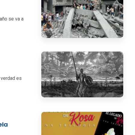
año se va a
 verdad es
ela