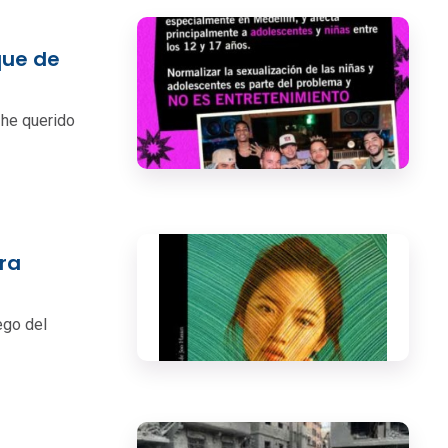
que de
 he querido
ra
ego del