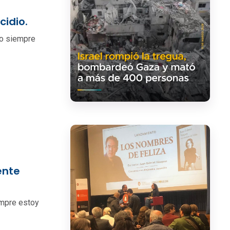
cidio.
Yo siempre
ente
empre estoy