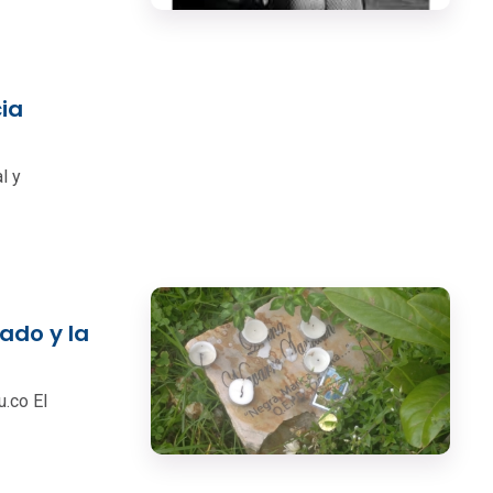
cia
l y
ado y la
.co El