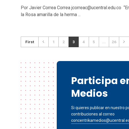
Por Javier Correa Correa jcorreac@ucentral.edu.co “E
la Rosa amarilla de la herma ...
First
1
2
3
4
5
...
26
Participa 
Medios
Si quieres publicar en nuestro po
contribuciones al correo
concentrikamedios@ucentral.e