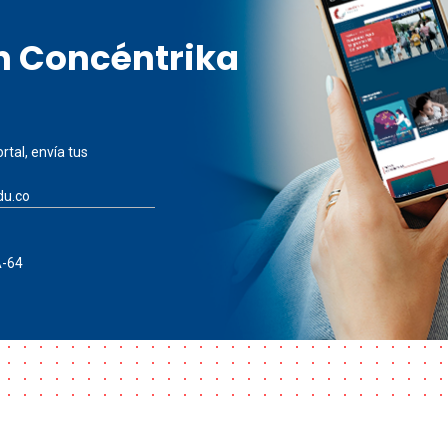
en Concéntrika
rtal, envía tus
du.co
A-64