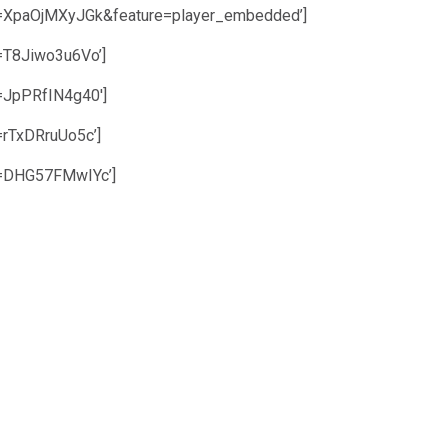
?v=XpaOjMXyJGk&feature=player_embedded’]
=T8Jiwo3u6Vo’]
=JpPRfIN4g40′]
=rTxDRruUo5c’]
v=DHG57FMwIYc’]