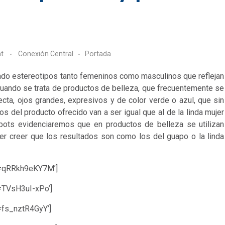
t
Conexión Central
Portada
trado estereotipos tanto femeninos como masculinos que reflejan
cuando se trata de productos de belleza, que frecuentemente se
ecta, ojos grandes, expresivos y de color verde o azul, que sin
os del producto ofrecido van a ser igual que al de la linda mujer
spots evidenciaremos que en productos de belleza se utilizan
cer creer que los resultados son como los del guapo o la linda
v=qRRkh9eKY7M’]
=TVsH3uI-xPo’]
=fs_nztR4GyY’]