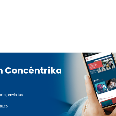
en Concéntrika
rtal, envía tus
du.co