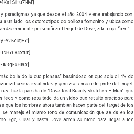
v=4Ks1SiHu7NM’]
y paradigmas ya que desde el año 2004 viene trabajando con
ja a un lado los estereotipos de belleza femenino y ubica como
 verdaderamente personifica el target de Dove, a la mujer “real”.
yEv2KeutjFY’]
=1cHY684xtr4′]
-Ik3qFoHlaA’]
más bella de lo que piensas” basándose en que solo el 4% de
anera buenos resultados y gran aceptación de parte del target.
mbres fue la parodia de “Dove Real Beauty sketches – Men”, que
 feos y como resultado da un vídeo que resulta gracioso para
 es que los hombres ahora también hacen parte del target de los
no se maneja el mismo tono de comunicación que se da en los
mo Ego, Clear y hasta Dove abren su nicho para llegar a los