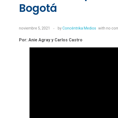
Bogotá
noviembre 5, 2021
by
Concéntrika Medios
with
no co
Por: Anie Agray y Carlos Castro