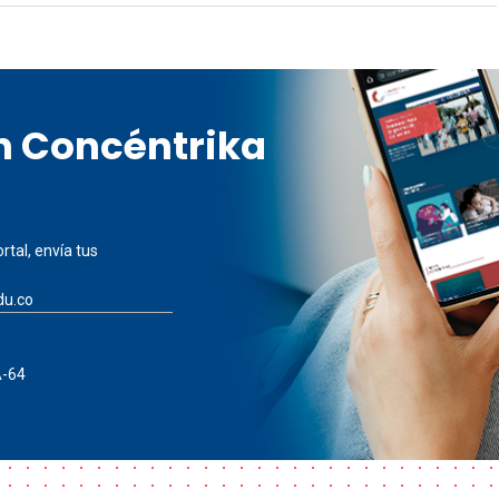
en Concéntrika
rtal, envía tus
du.co
A-64