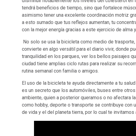
disminuir notablemente los niveles del colesterol en 
tendrá beneficios de tiempo, sino que fortalece músc
asimismo tener una excelente coordinación motriz gra
a esto sumado que tus reflejos aumentan, tu concentra
con la mejor energía gracias a este ejercicio de alma 
No solo se usa la bicicleta como medio de trasporte,
convierte en algo versátil para el diario vivir, donde p
tranquilidad en los parques, ver los bellos paisajes q
ciudad tiene amplias ciclo rutas para realizar su reco
rutina semanal con familia o amigos.
El uso de la bicicleta te ayuda directamente a tu sal
es un secreto que los automóviles, buses entre otro
ambiente, quien a posterior queramos o no afectara la
como hobby, deporte o transporte se contribuye con 
de vida y el del planeta tierra, por lo cual te invitam