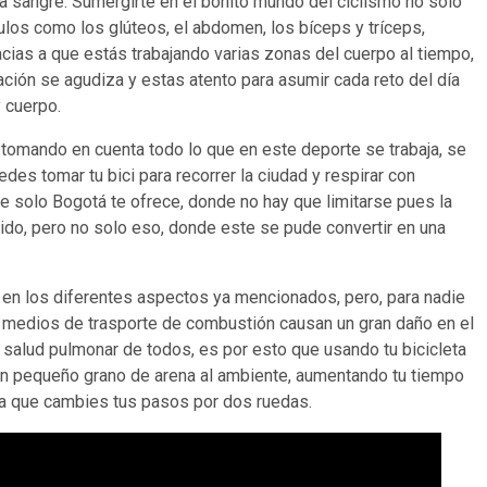
la sangre. Sumergirte en el bonito mundo del ciclismo no solo
ulos como los glúteos, el abdomen, los bíceps y tríceps,
cias a que estás trabajando varias zonas del cuerpo al tiempo,
ción se agudiza y estas atento para asumir cada reto del día
y cuerpo.
 tomando en cuenta todo lo que en este deporte se trabaja, se
uedes tomar tu bici para recorrer la ciudad y respirar con
ue solo Bogotá te ofrece, donde no hay que limitarse pues la
rrido, pero no solo eso, donde este se pude convertir en una
ud en los diferentes aspectos ya mencionados, pero, para nadie
s medios de trasporte de combustión causan un gran daño en el
 salud pulmonar de todos, es por esto que usando tu bicicleta
un pequeño grano de arena al ambiente, aumentando tu tiempo
os a que cambies tus pasos por dos ruedas.