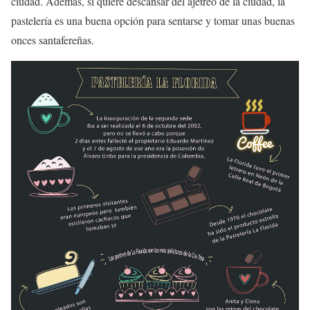
ciudad. Además, si quiere descansar del ajetreo de la ciudad, la
pastelería es una buena opción para sentarse y tomar unas buenas
onces santafereñas.