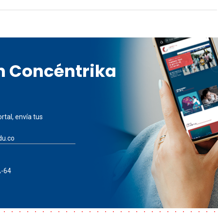
en Concéntrika
rtal, envía tus
du.co
A-64