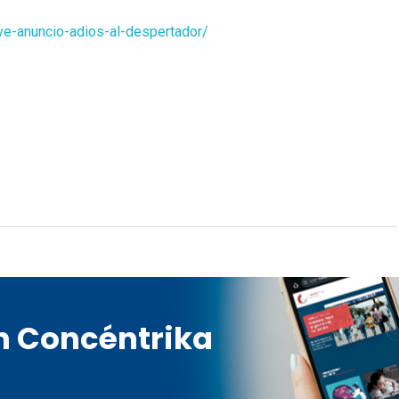
ive-anuncio-adios-al-despertador/
en Concéntrika