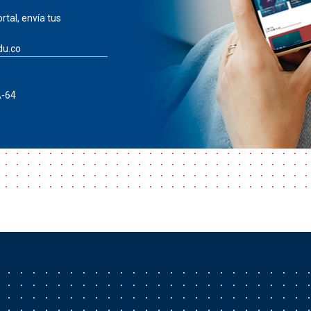
rtal, envía tus
du.co
A-64