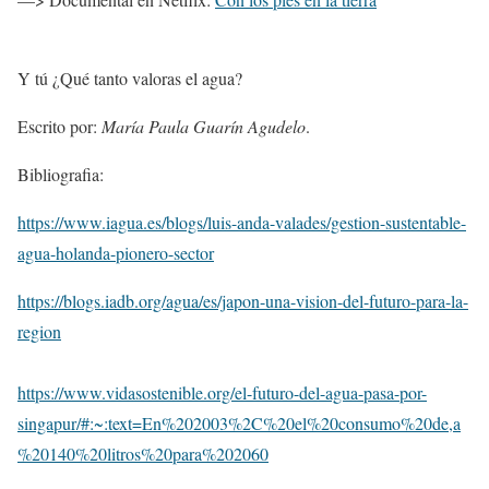
Y tú ¿Qué tanto valoras el agua?
Escrito por:
María Paula Guarín Agudelo
.
Bibliografia:
https://www.iagua.es/blogs/luis-anda-valades/gestion-sustentable-
agua-holanda-pionero-sector
https://blogs.iadb.org/agua/es/japon-una-vision-del-futuro-para-la-
region
https://www.vidasostenible.org/el-futuro-del-agua-pasa-por-
singapur/#:~:text=En%202003%2C%20el%20consumo%20de,a
%20140%20litros%20para%202060