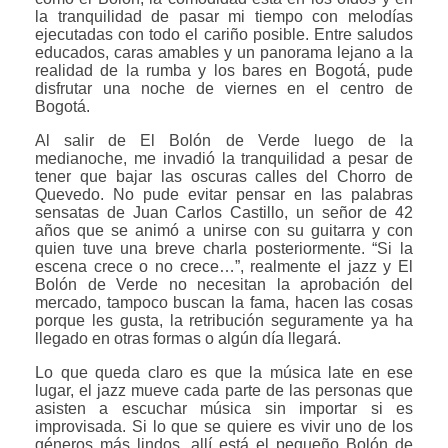
la tranquilidad de pasar mi tiempo con melodías
ejecutadas con todo el cariño posible. Entre saludos
educados, caras amables y un panorama lejano a la
realidad de la rumba y los bares en Bogotá, pude
disfrutar una noche de viernes en el centro de
Bogotá.
Al salir de El Bolón de Verde luego de la
medianoche, me invadió la tranquilidad a pesar de
tener que bajar las oscuras calles del Chorro de
Quevedo. No pude evitar pensar en las palabras
sensatas de Juan Carlos Castillo, un señor de 42
años que se animó a unirse con su guitarra y con
quien tuve una breve charla posteriormente. “Si la
escena crece o no crece…”, realmente el jazz y El
Bolón de Verde no necesitan la aprobación del
mercado, tampoco buscan la fama, hacen las cosas
porque les gusta, la retribución seguramente ya ha
llegado en otras formas o algún día llegará.
Lo que queda claro es que la música late en ese
lugar, el jazz mueve cada parte de las personas que
asisten a escuchar música sin importar si es
improvisada. Si lo que se quiere es vivir uno de los
géneros más lindos, allí está el pequeño Bolón de