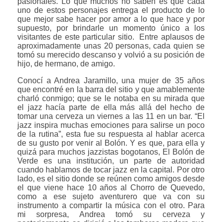
pasionales. Lo que muchos no saben es que cada
uno de estos personajes entrega el producto de lo
que mejor sabe hacer por amor a lo que hace y por
supuesto, por brindarle un momento único a los
visitantes de este particular sitio. Entre aplausos de
aproximadamente unas 20 personas, cada quien se
tomó su merecido descanso y volvió a su posición de
hijo, de hermano, de amigo.
Conocí a Andrea Jaramillo, una mujer de 35 años
que encontré en la barra del sitio y que amablemente
charló conmigo; que se le notaba en su mirada que
el jazz hacía parte de ella más allá del hecho de
tomar una cerveza un viernes a las 11 en un bar. “El
jazz inspira muchas emociones para salirse un poco
de la rutina”, esta fue su respuesta al hablar acerca
de su gusto por venir al Bolón. Y es que, para ella y
quizá para muchos jazzistas bogotanos, El Bolón de
Verde es una institución, un parte de autoridad
cuando hablamos de tocar jazz en la capital. Por otro
lado, es el sitio donde se reúnen como amigos desde
el que viene hace 10 años al Chorro de Quevedo,
como a ese sujeto aventurero que va con su
instrumento a compartir la música con el otro. Para
mi sorpresa, Andrea tomó su cerveza y