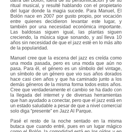
barra del Bolón, fuera de su personificación y de su
ritual musical, y resulté hablando con el propietario
del lugar donde la magia sucede. Para Manuel, El
Bolón nace en 2007 por gusto propio, por vocación
entre quienes decidieron levantar este lugar, y
también por una necesidad económica importante.
Las baldosas siguen igual, las plantas siguen
creciendo, la música sigue sonando, y así lleva 10
años sin necesidad de que el jazz esté en lo más alto
de la popularidad.
Manuel cree que la escena del jazz es creída como
una moda pasada, pero es una moda que aún no
pasa. Para él, el género es un símbolo del vintage,
un símbolo de un género que vio sus años dorados
hace casi cien años y que ha caminado junto a los
demás géneros de la misma forma todos estos años.
Cree que verdaderamente el cambio se ha dado con
la llegada del internet y de diversas herramientas
que han ayudado a conectar, pero que el jazz está en
un estado saludable a pesar de que a nivel comercial
solo diga “presente” en Jazz Al Parque.
Pasé el resto de la noche sentado en la misma
butaca que cuando entré, pues en un lugar mágico
como el Bolón, la comodidad está en los oídos y en