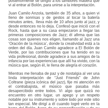
posteriormente se dirigió a los tambores madera que
vi al entrar al Bolón, para unirse a la interpretación.
Juan Camilo Anzola, también de 35 años, a quien vi
lleno de sonrisas y de gestos al tocar la batería
minutos antes, lleva más de 10 años junto al jazz, y
desde entonces no lo deja. Confesó que inició con el
Rock, hasta que a su casa empezaron a llegar las
primeras composiciones de Jazz; él afirma que las
cosas son quienes nos eligen, llamando al Jazz una
‘Oración de la música’, donde la creatividad está a la
orden del día. Juan Camilo agradece a El Bolón de
Verde, por las contribuciones que ha tenido en su
vida profesional, donde agradece a sus amigos de la
infancia por las experiencias que allí ha vivido, con la
música que, según él, le llena de alegría el corazón.
Mientras me llenaba de paz y de nostalgia al ver una
linda interpretación de “Just Friends” de John
Coltrane (pieza icónica del jazz), fije mi atención en
el contrabajista, el músico que pasaba más
desapercibido entre todos. Vi algo que quizá no
encuentro en otro lugar, un apego y un respeto
notable por su instrumento y sobre todo por este sitio
tan especial. Me dirigí a él cuando logré verlo en la