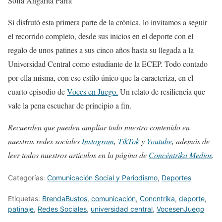
Sofia Angarita Parra
Si disfrutó esta primera parte de la crónica, lo invitamos a seguir
el recorrido completo, desde sus inicios en el deporte con el
regalo de unos patines a sus cinco años hasta su llegada a la
Universidad Central como estudiante de la ECEP. Todo contado
por ella misma, con ese estilo único que la caracteriza, en el
cuarto episodio de
Voces en Juego
.
Un relato de resiliencia que
vale la pena escuchar de principio a fin.
Recuerden que pueden ampliar todo nuestro contenido en
nuestras redes sociales
Instagram
,
TikTok
y
Youtube
, además de
leer todos nuestros artículos en la página de
Concéntrika Medios
.
Categorías:
Comunicación Social y Periodismo
,
Deportes
Etiquetas:
BrendaBustos
,
comunicación
,
Concntrika
,
deporte
,
patinaje
,
Redes Sociales
,
universidad central
,
VocesenJuego