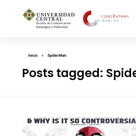
Concéntrika Medios
Inicio
»
SpiderMan
Posts tagged: Spi