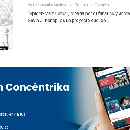
by
Cultura
Opinión
Concéntrika Medios
“Spider-Man: Lotus”, creada por el fanático y ahora
Gavin J. Konop, es un proyecto que, de ...
en Concéntrika
rtal, envía tus
du.co