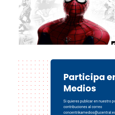
Participa 
Medios
Si quieres publicar en nuestro po
contribuciones al correo
concentrikamedios@ucentral.e