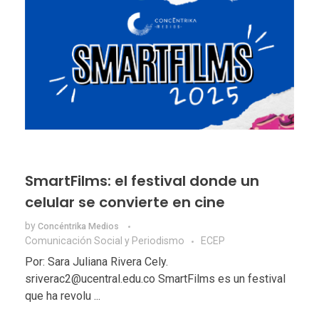
SmartFilms: el festival donde un
celular se convierte en cine
by
Concéntrika Medios
Comunicación Social y Periodismo
ECEP
Por: Sara Juliana Rivera Cely.
sriverac2@ucentral.edu.co SmartFilms es un festival
que ha revolu ...