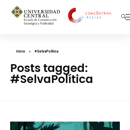
Concéntrika Medios
Inicio
»
#SelvaPolítica
Posts tagged:
#SelvaPolítica