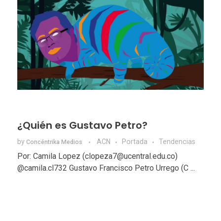
¿Quién es Gustavo Petro?
by
ACN
Portada
Tendencias
Concéntrika Medios
Por: Camila Lopez (clopeza7@ucentral.edu.co)
@camila.cl732 Gustavo Francisco Petro Urrego (C ...