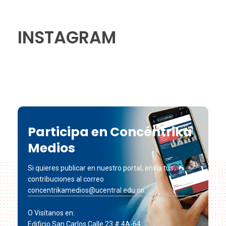
INSTAGRAM
Participa en Concéntrika
Medios
Si quieres publicar en nuestro portal, envía tus
contribuciones al correo
concentrikamedios@ucentral.edu.co
O Visítanos en:
Edificio San Carlos Calle 23 # 4A-64