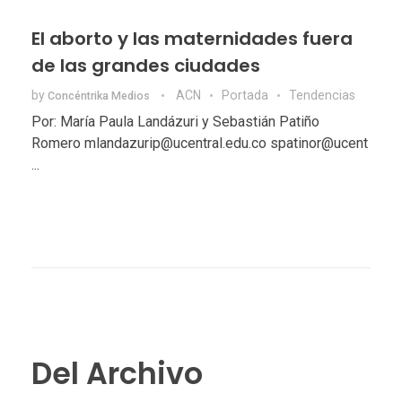
El aborto y las maternidades fuera
de las grandes ciudades
by
ACN
Portada
Tendencias
Concéntrika Medios
Por: María Paula Landázuri y Sebastián Patiño
Romero mlandazurip@ucentral.edu.co spatinor@ucent
...
Del Archivo