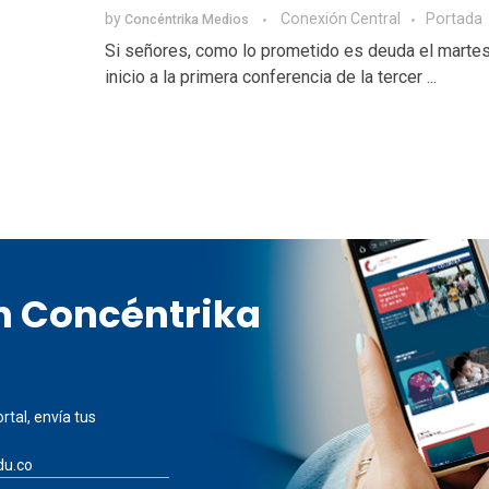
by
Conexión Central
Portada
Concéntrika Medios
Si señores, como lo prometido es deuda el martes
inicio a la primera conferencia de la tercer ...
en Concéntrika
rtal, envía tus
du.co