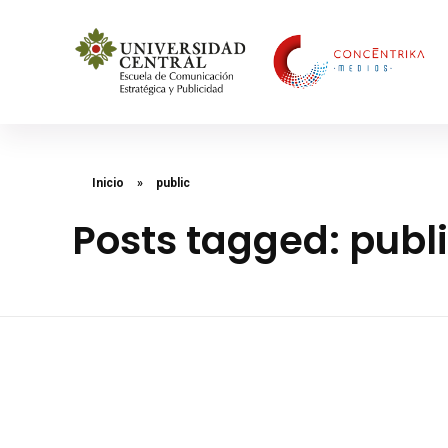
Concéntrika Medios
Inicio
»
public
Posts tagged: publ