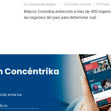
by
Conexión Central
Portada
Concéntrika Medios
Adecco Colombia entrevistó a más de 400 mujere
las regiones del país para determinar cuál ...
en Concéntrika
rtal, envía tus
du.co