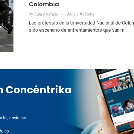
Colombia
by
Aula y Asfalto
Aula y Asfalto
Las protestas en la Universidad Nacional de Colo
sido escenario de enfrentamientos que van m ...
en Concéntrika
rtal, envía tus
du.co