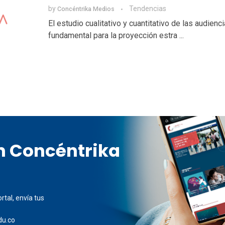
by
Tendencias
Concéntrika Medios
El estudio cualitativo y cuantitativo de las audienc
fundamental para la proyección estra ...
en Concéntrika
rtal, envía tus
du.co