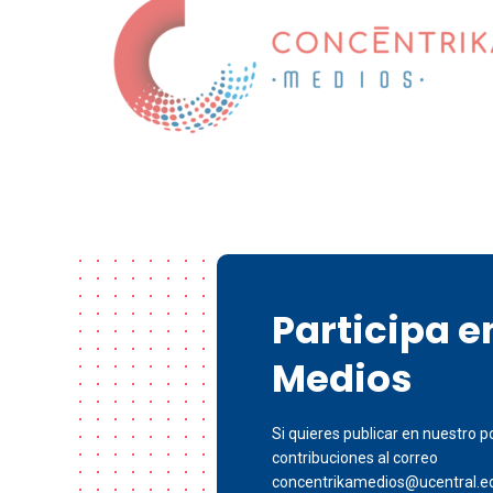
Participa 
Medios
Si quieres publicar en nuestro po
contribuciones al correo
concentrikamedios@ucentral.e