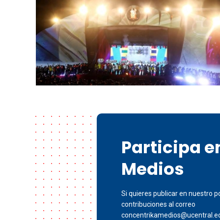
Participa 
Medios
Si quieres publicar en nuestro po
contribuciones al correo
concentrikamedios@ucentral.e