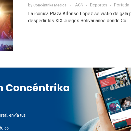
by
ACN
Deportes
Portada
Concéntrika Medios
La icónica Plaza Alfonso López se vistió de gala 
despedir los XIX Juegos Bolivarianos donde Co ...
en Concéntrika
rtal, envía tus
du.co