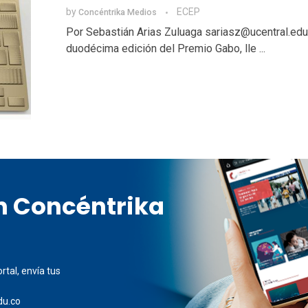
by
ECEP
Concéntrika Medios
Por Sebastián Arias Zuluaga sariasz@ucentral.edu
duodécima edición del Premio Gabo, lle ...
en Concéntrika
rtal, envía tus
du.co