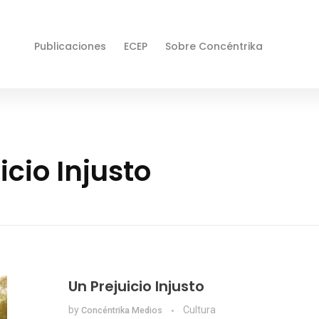
Publicaciones
ECEP
Sobre Concéntrika
icio Injusto
Un Prejuicio Injusto
by
Cultura
Concéntrika Medios