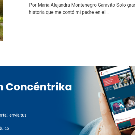
Por Maria Alejandra Montenegro Garavito Solo grac
historia que me contó mi padre en el ...
en Concéntrika
rtal, envía tus
du.co