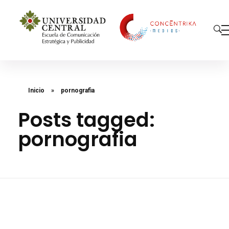
Concéntrika Medios
Inicio
»
pornografia
Posts tagged:
pornografia