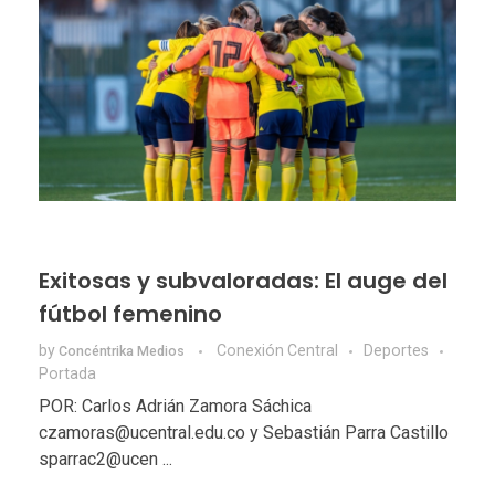
Exitosas y subvaloradas: El auge del
fútbol femenino
by
Conexión Central
Deportes
Concéntrika Medios
Portada
POR: Carlos Adrián Zamora Sáchica
czamoras@ucentral.edu.co y Sebastián Parra Castillo
sparrac2@ucen ...