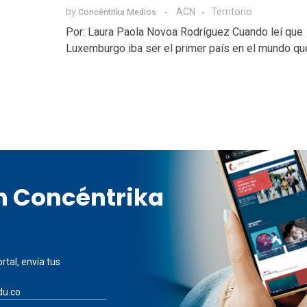
by
ACN
Territorio
Concéntrika Medios
Por: Laura Paola Novoa Rodríguez Cuando leí que
Luxemburgo iba ser el primer país en el mundo que 
en Concéntrika
rtal, envía tus
du.co