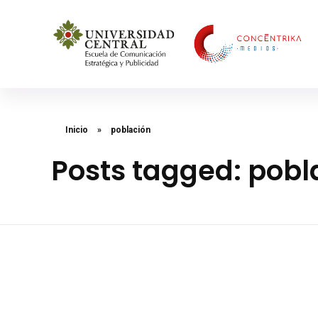
Concéntrika Medios
Inicio
»
población
Posts tagged: pobl