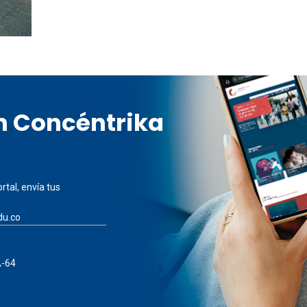
en Concéntrika
rtal, envía tus
du.co
A-64