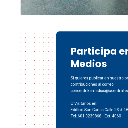
Participa 
Medios
Si quieres publicar en nuestro po
contribuciones al correo
concentrikamedios@ucentral.e
O Visítanos en:
Edificio San Carlos Calle 23 # 4
Tel: 601 3239868 - Ext. 4060