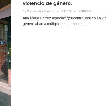
violencia de género.
by
Cultura
Territorio
Concéntrika Medios
Ana Maria Cortez agarciac7@ucentral.edu.co La vi
género abarca múltiples situaciones, ...