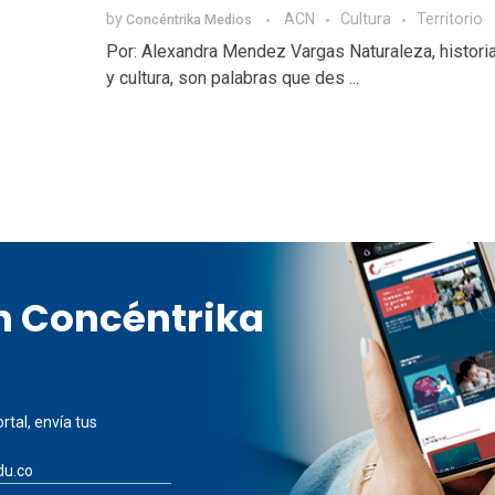
by
ACN
Cultura
Territorio
Concéntrika Medios
Por: Alexandra Mendez Vargas Naturaleza, historia,
y cultura, son palabras que des ...
en Concéntrika
rtal, envía tus
du.co