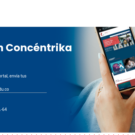
en Concéntrika
rtal, envía tus
du.co
A-64