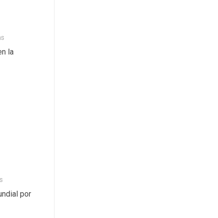
as
n la
s
ndial por