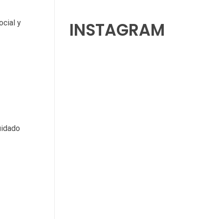
cial y
INSTAGRAM
uidado