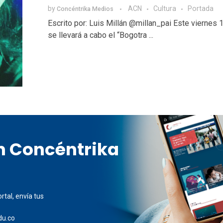
by
ACN
Cultura
Portada
Concéntrika Medios
Escrito por: Luis Millán @millan_pai Este viernes 1
se llevará a cabo el “Bogotra ...
en Concéntrika
rtal, envía tus
du.co