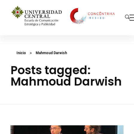
Concéntrika Medios
Inicio
»
Mahmoud Darwish
Posts tagged:
Mahmoud Darwish