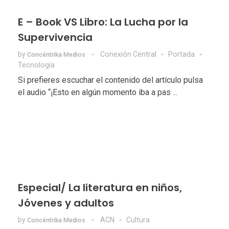
E – Book VS Libro: La Lucha por la
Supervivencia
by
Conexión Central
Portada
Concéntrika Medios
Tecnologí­a
Si prefieres escuchar el contenido del artículo pulsa
el audio “¡Esto en algún momento iba a pas ...
Especial/ La literatura en niños,
Jóvenes y adultos
by
ACN
Cultura
Concéntrika Medios