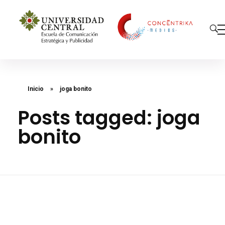
Concéntrika Medios
Inicio
»
joga bonito
Posts tagged: joga
bonito