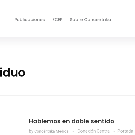
Publicaciones
ECEP
Sobre Concéntrika
viduo
Hablemos en doble sentido
by
Conexión Central
Portada
Concéntrika Medios