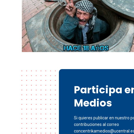
Participa 
Medios
Si quieres publicar en nuestro po
contribuciones al correo
concentrikamedios@ucentral.e