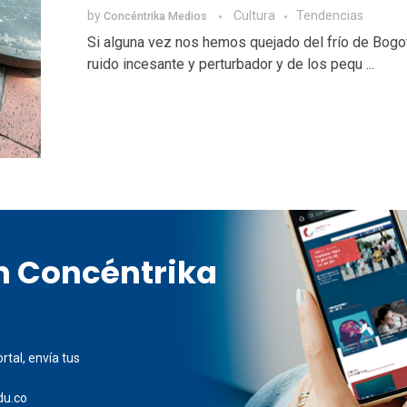
by
Cultura
Tendencias
Concéntrika Medios
Si alguna vez nos hemos quejado del frío de Bogot
ruido incesante y perturbador y de los pequ ...
en Concéntrika
rtal, envía tus
du.co