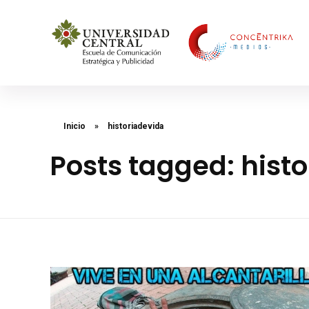
Concéntrika Medios
Inicio
»
historiadevida
Posts tagged: hist